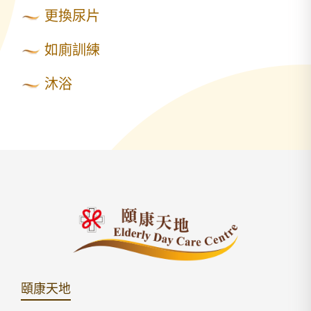
更換尿片
如廁訓練
沐浴
頤康天地