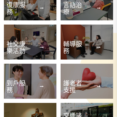
復康服
言語治
務
療
社交康
輔導服
樂活動
務
到戶服
護老者
務
支援
交通接