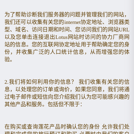
为了帮助诊断我们服务器的问题并管理我们的网站，
我们还可以收集有关您的internet协定地址、浏览器类
型、域名、访问日期和时间、您访问我们的网站URL
以及您单击连接退出Lotus网站时访问的协力厂商网
站的信息。您的互联网协定地址用于帮助确定您的身
份，并收集广泛的人口统计信息，从而增强您的体
验。
2.我们将如何利用你的信息？ 我们收集有关您的信
息，以处理您的订单或询价，如果您同意，我们将通
过电子邮件或短信向您介绍我们认为您可能感兴趣的
其他产品和服务。包括但不限于：
在购买或查询莲花产品时确认您的身份 允许我们处