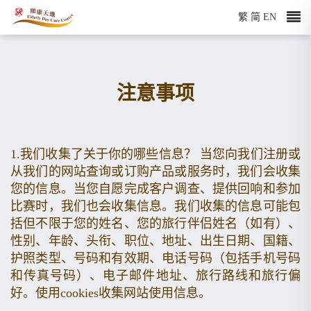
繁
简
EN
注意事项
1.我们收集了关于你的哪些信息？ 当您向我们注册或
从我们的网站查询或订购产品或服务时，我们会收集
您的信息。当您自愿完成客户调查、提供回响和参加
比赛时，我们也会收集信息。我们收集的信息可能包
括但不限于您的姓名、您的旅行伴侣姓名（如有）、
性别、年龄、头衔、职位、地址、出生日期、国籍、
护照类型、号码和有效期、电话号码（包括手机号码
和传真号码）、电子邮件地址、旅行路线和旅行偏
好。使用cookies收集网站使用信息。