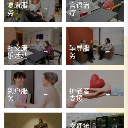
复康服
言语治
务
疗
社交康
辅导服
乐活动
务
到户服
护老者
务
支援
交通接